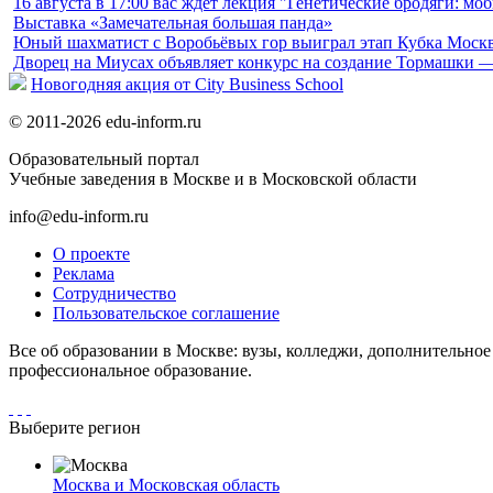
16 августа в 17:00 вас ждет лекция "Генетические бродяги: м
Выставка «Замечательная большая панда»
Юный шахматист с Воробьёвых гор выиграл этап Кубка Моск
Дворец на Миусах объявляет конкурс на создание Тормашки —
Новогодняя акция от City Business School
© 2011-2026 edu-inform.ru
Образовательный портал
Учебные заведения в Москве и в Московской области
info@edu-inform.ru
О проекте
Реклама
Сотрудничество
Пользовательское соглашение
Все об образовании в Москве: вузы, колледжи, дополнительно
профессиональное образование.
Выберите регион
Москва и Московская область