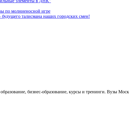
обильные элементы в ДНК"
вы по молниеносной игре
 будущего талисмана наших городских смен!
е образование, бизнес-образование, курсы и тренинги. Вузы Мо