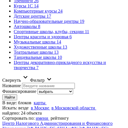
Тренинги
26
Курсы 1С
14
Компьютерные курсы
24
Детские центры
17
Научно-образовательные центры
19
Автошколы
8
Спортивные школы, клубы, секции
11
Центры красоты и здоровья
6
Музыкальные школы
14
Художественные школы
13
Театральные школы
13
Танцевальные школы
10
Центры декоративно-прикладного искусства и
творчества
7
Свернуть
Фильтр
Название
Финансирование
В виде:
блоков
карты
Искать:
везде
в Москве
в Московской области
найдено: 24 объекта
Сортировать по:
имени
рейтингу
Центр Налогового Администрирования и Финансового