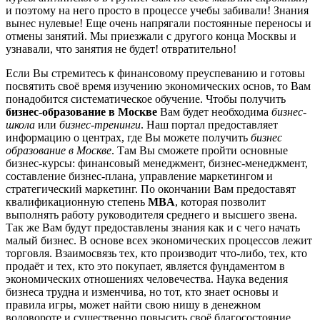
и поэтому на него просто в процессе учебы забивали! Знания
вынес нулевые! Еще очень напрягали постоянные переносы и
отмены занятий. Мы приезжали с другого конца Москвы и
узнавали, что занятия не будет! отвратительно!
Если Вы стремитесь к финансовому преуспеванию и готовы
посвятить своё время изучению экономических основ, то Вам
понадобится систематическое обучение. Чтобы получить
бизнес-образование в Москве
Вам будет необходима
бизнес-
школа
или
бизнес-тренинги
. Наш портал предоставляет
информацию о центрах, где Вы можете получить
бизнес
образование в Москве
. Там Вы сможете пройти основные
бизнес-курсы: финансовый менеджмент, бизнес-менеджмент,
составление бизнес-плана, управление маркетингом и
стратегический маркетинг. По окончании Вам предоставят
квалификационную степень
MBA
, которая позволит
выполнять работу руководителя среднего и высшего звена.
Так же Вам будут предоставлены знания как и с чего начать
малый бизнес. В основе всех экономических процессов лежит
торговля. Взаимосвязь тех, кто производит что-либо, тех, кто
продаёт и тех, кто это покупает, является фундаментом в
экономических отношениях человечества. Наука ведения
бизнеса трудна и изменчива, но тот, кто знает основы и
правила игры, может найти свою нишу в денежном
водовороте и существенно повысить своё благосостояние.