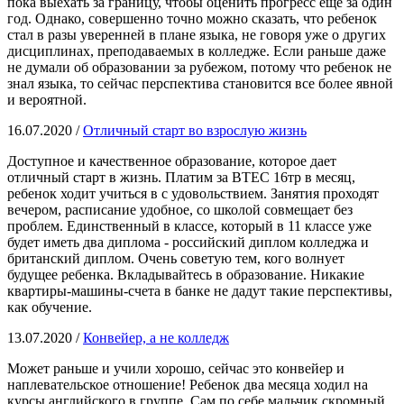
пока выехать за границу, чтобы оценить прогресс еще за один
год. Однако, совершенно точно можно сказать, что ребенок
стал в разы уверенней в плане языка, не говоря уже о других
дисциплинах, преподаваемых в колледже. Если раньше даже
не думали об образовании за рубежом, потому что ребенок не
знал языка, то сейчас перспектива становится все более явной
и вероятной.
16.07.2020 /
Отличный старт во взрослую жизнь
Доступное и качественное образование, которое дает
отличный старт в жизнь. Платим за ВТЕС 16тр в месяц,
ребенок ходит учиться в с удовольствием. Занятия проходят
вечером, расписание удобное, со школой совмещает без
проблем. Единственный в классе, который в 11 классе уже
будет иметь два диплома - российский диплом колледжа и
британский диплом. Очень советую тем, кого волнует
будущее ребенка. Вкладывайтесь в образование. Никакие
квартиры-машины-счета в банке не дадут такие перспективы,
как обучение.
13.07.2020 /
Конвейер, а не колледж
Может раньше и учили хорошо, сейчас это конвейер и
наплевательское отношение! Ребенок два месяца ходил на
курсы английского в группе. Сам по себе мальчик скромный,