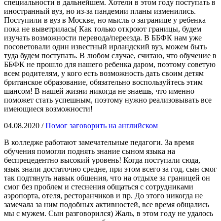
специальности в дальнейшем. Хотели в этом году поступать в
иностранный вуз, но из-за пандемии планы изменились.
Поступили в вуз в Москве, но мысль о загранице у ребенка
пока не выветрилась( Как только откроют границы, будем
изучать возможности перевода/переезда. В ББФК нам уже
посоветовали один известный ирландский вуз, можем быть
туда будем поступать. В любом случае, считаю, что обучение в
ББФК не прошло для нашего ребенка даром, поэтому советую
всем родителям, у кого есть возможность дать своим детям
британское образование, обязательно воспользуйтесь этим
шансом! В нашей жизни никогда не знаешь, что именно
поможет стать успешным, поэтому нужно реализовывать все
имеющиеся возможности!
04.08.2020 /
Помог заговорить на английском
В колледже работают замечательные педагоги. За время
обучения помогли поднять знание сыном языка на
беспрецедентно высокий уровень! Когда поступали сюда,
язык знали достаточно средне, при этом всего за год, сын смог
так подтянуть навык общения, что на отдыхе за границей он
смог без проблем и стеснения общаться с сотрудниками
аэропорта, отеля, ресторанчиков и пр. До этого никогда не
замечала за ним подобных активностей, все время общались
мы с мужем. Сын разговорился) Жаль, в этом году не удалось