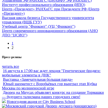
Управления ЭФ РАНХиГС (ЦНАиФУ ЭФ РАНХиГС)
Институт профессионального образования (ИПО)
Центр «Президент» РАНХиГС при Президенте РФ (Центр
«Президент»)
Высшая школа бизнеса Государственного университета
управления (ВШБ ГУУ)
Учебный центр "Финконт" (УЦ "Финконт")
Центр современного инновационного образования (АНО
ДПО "ЦСИО")
1
2
Пресс-релизы
читать все
16 августа в 17:00 вас ждет лекция "Генетические бродяги:
мобильные элементы в ДНК"
Выставка «Замечательная большая панда»
Юный шахматист с Воробьёвых гор выиграл этап Кубка
Москвы по молниеносной игре
Дворец на Миусах объявляет конкурс на создание Тормашки
— будущего талисмана наших городских смен!
Новогодняя акция от City Business School