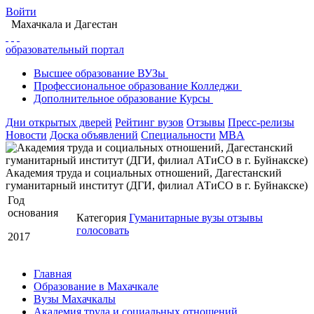
Войти
Махачкала
и Дагестан
образовательный портал
Высшее
образование
ВУЗы
Профессиональное
образование
Колледжи
Дополнительное
образование
Курсы
Дни открытых дверей
Рейтинг вузов
Отзывы
Пресс-релизы
Новости
Доска объявлений
Специальности
MBA
Академия труда и социальных отношений, Дагестанский
гуманитарный институт (ДГИ, филиал АТиСО в г. Буйнакске)
Год
основания
Категория
Гуманитарные вузы
отзывы
голосовать
2017
Главная
Образование в Махачкале
Вузы Махачкалы
Академия труда и социальных отношений,