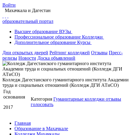
Войти
Махачкала
и Дагестан
образовательный портал
Высшее
образование
ВУЗы
Профессиональное
образование
Колледжи
Дополнительное
образование
Курсы
Дни открытых дверей
Рейтинг колледжей
Отзывы
Пресс-
релизы
Новости
Доска объявлений
Колледж Дагестанского гуманитарного института Академии
труда и социальных отношений (Колледж ДГИ АТиСО)
Год
основания
Категория
Гуманитарные колледжи
отзывы
голосовать
2017
Главная
Образование в Махачкале
Колледжи Махачкалы