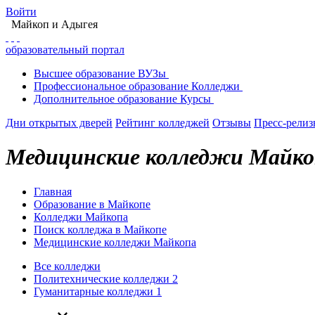
Войти
Майкоп
и Адыгея
образовательный портал
Высшее
образование
ВУЗы
Профессиональное
образование
Колледжи
Дополнительное
образование
Курсы
Дни открытых дверей
Рейтинг колледжей
Отзывы
Пресс-рели
Медицинские колледжи Майко
Главная
Образование в Майкопе
Колледжи Майкопа
Поиск колледжа в Майкопе
Медицинские колледжи Майкопа
Все колледжи
Политехнические колледжи
2
Гуманитарные колледжи
1