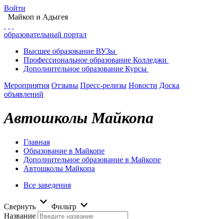
Войти
Майкоп
и Адыгея
образовательный портал
Высшее
образование
ВУЗы
Профессиональное
образование
Колледжи
Дополнительное
образование
Курсы
Мероприятия
Отзывы
Пресс-релизы
Новости
Доска
объявлений
Автошколы Майкопа
Главная
Образование в Майкопе
Дополнительное образование в Майкопе
Автошколы Майкопа
Все заведения
Свернуть
Фильтр
Название