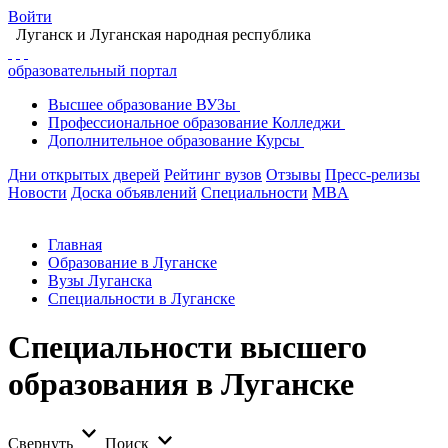
Войти
Луганск
и Луганская народная республика
образовательный портал
Высшее
образование
ВУЗы
Профессиональное
образование
Колледжи
Дополнительное
образование
Курсы
Дни открытых дверей
Рейтинг вузов
Отзывы
Пресс-релизы
Новости
Доска объявлений
Специальности
MBA
Главная
Образование в Луганске
Вузы Луганска
Специальности в Луганске
Специальности высшего
образования в Луганске
Свернуть
Поиск