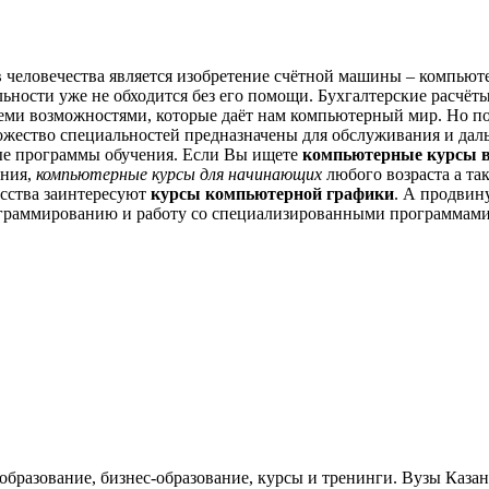
 человечества является изобретение счётной машины – компьюте
льности уже не обходится без его помощи. Бухгалтерские расчёт
 теми возможностями, которые даёт нам компьютерный мир. Но п
ожество специальностей предназначены для обслуживания и дал
е программы обучения. Если Вы ищете
компьютерные курсы в
ения,
компьютерные курсы для начинающих
любого возраста а та
сства заинтересуют
курсы компьютерной графики
. А продвин
рограммированию и работу со специализированными программами
 образование, бизнес-образование, курсы и тренинги. Вузы Каза