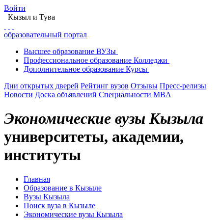
Войти
Кызыл
и Тува
образовательный портал
Высшее
образование
ВУЗы
Профессиональное
образование
Колледжи
Дополнительное
образование
Курсы
Дни открытых дверей
Рейтинг вузов
Отзывы
Пресс-релизы
Новости
Доска объявлений
Специальности
MBA
Экономические вузы Кызыла
университеты, академии,
институты
Главная
Образование в Кызыле
Вузы Кызыла
Поиск вуза в Кызыле
Экономические вузы Кызыла