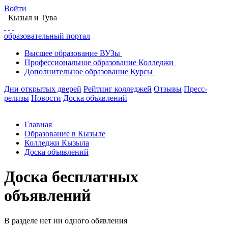
Войти
Кызыл
и Тува
образовательный портал
Высшее
образование
ВУЗы
Профессиональное
образование
Колледжи
Дополнительное
образование
Курсы
Дни открытых дверей
Рейтинг колледжей
Отзывы
Пресс-
релизы
Новости
Доска объявлений
Главная
Образование в Кызыле
Колледжи Кызыла
Доска объявлений
Доска бесплатных
объявлений
В разделе нет ни одного обявления