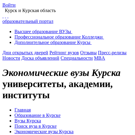
Войти
Курск
и Курская область
образовательный портал
Высшее
образование
ВУЗы
Профессиональное
образование
Колледжи
Дополнительное
образование
Курсы
Дни открытых дверей
Рейтинг вузов
Отзывы
Пресс-релизы
Новости
Доска объявлений
Специальности
MBA
Экономические вузы Курска
университеты, академии,
институты
Главная
Образование в Курске
Вузы Курска
Поиск вуза в Курске
Экономические вузы Курска