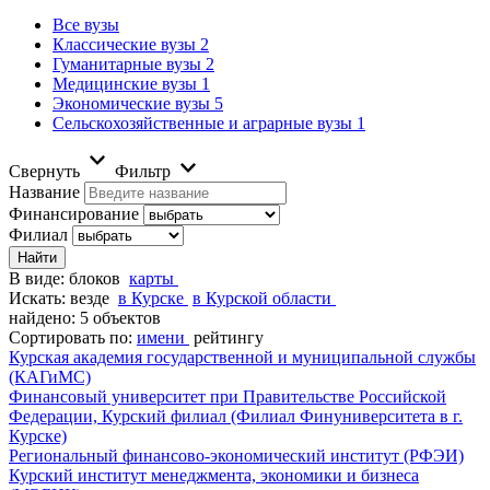
Все вузы
Классические вузы
2
Гуманитарные вузы
2
Медицинские вузы
1
Экономические вузы
5
Сельскохозяйственные и аграрные вузы
1
Свернуть
Фильтр
Название
Финансирование
Филиал
В виде:
блоков
карты
Искать:
везде
в Курске
в Курской области
найдено: 5 объектов
Сортировать по:
имени
рейтингу
Курская академия государственной и муниципальной службы
(КАГиМС)
Финансовый университет при Правительстве Российской
Федерации, Курский филиал (Филиал Финуниверситета в г.
Курске)
Региональный финансово-экономический институт (РФЭИ)
Курский институт менеджмента, экономики и бизнеса