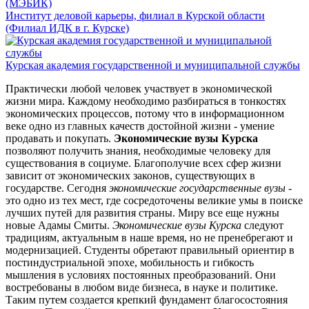
(МЭБИК)
Институт деловой карьеры, филиал в Курской области
(Филиал ИДК в г. Курске)
Курская академия государственной и муниципальной службы
Практически любой человек участвует в экономической
жизни мира. Каждому необходимо разбираться в тонкостях
экономических процессов, потому что в информационном
веке одно из главных качеств достойной жизни - умение
продавать и покупать.
Экономические вузы Курска
позволяют получить знания, необходимые человеку для
существования в социуме. Благополучие всех сфер жизни
зависит от экономических законов, существующих в
государстве. Сегодня
экономические государственные вузы
-
это одно из тех мест, где сосредоточены великие умы в поиске
лучших путей для развития страны. Миру все еще нужны
новые Адамы Смиты.
Экономические вузы Курска
следуют
традициям, актуальным в наше время, но не пренебрегают и
модернизацией. Студенты обретают правильный ориентир в
постиндустриальной эпохе, мобильность и гибкость
мышления в условиях постоянных преобразований. Они
востребованы в любом виде бизнеса, в науке и политике.
Таким путем создается крепкий фундамент благосостояния