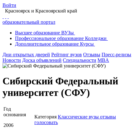
Войти
Красноярск
и Красноярский край
образовательный портал
Высшее
образование
ВУЗы
Профессиональное
образование
Колледжи
Дополнительное
образование
Курсы
Дни открытых дверей
Рейтинг вузов
Отзывы
Пресс-релизы
Новости
Доска объявлений
Специальности
MBA
Сибирский Федеральный
университет (СФУ)
Год
основания
Категория
Классические вузы
отзывы
голосовать
2006