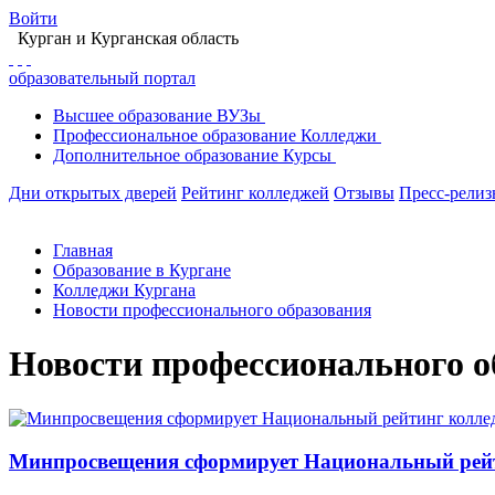
Войти
Курган
и Курганская область
образовательный портал
Высшее
образование
ВУЗы
Профессиональное
образование
Колледжи
Дополнительное
образование
Курсы
Дни открытых дверей
Рейтинг колледжей
Отзывы
Пресс-рели
Главная
Образование в Кургане
Колледжи Кургана
Новости профессионального образования
Новости профессионального о
Минпросвещения сформирует Национальный рей