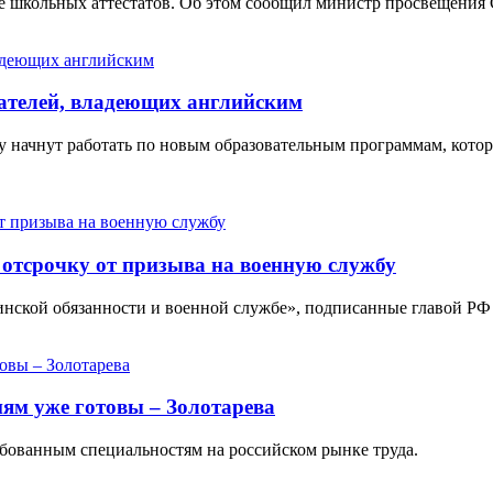
е школьных аттестатов. Об этом сообщил министр просвещения С
мателей, владеющих английским
ду начнут работать по новым образовательным программам, кото
 отсрочку от призыва на военную службу
оинской обязанности и военной службе», подписанные главой РФ 
ям уже готовы – Золотарева
ебованным специальностям на российском рынке труда.