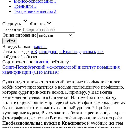
Бизнес-образование
1
Тренинги
1
Театральные школы
2
Свернуть
Фильтр
Название
Финансирование
В виде:
блоков
карты
Искать:
везде
в Краснодаре
в Краснодарском крае
найдено: 1 объект
Сортировать по:
имени
рейтингу
Санкт-Петербургский межотраслевой институт повышения
квалификации (СПб МИПК)
Существует множество занятий, которые из обыкновенного
хобби могут превратиться в весьма полноценную профессию,
которая будет приносить доход. К примеру, у Вас всегда
великолепно удавались блинчики. Или же Вы по-особому
видите окружающий мир через объектив фотокамеры. Почему
бы не вывести эти таланты на новый уровень? Пройдя
кулинарные курсы, Вы сможете работать в ресторане, а курсы
фотографии сделают из Вас квалифицированного фотографа.
Профессиональные курсы в Краснодаре
и учебные центры