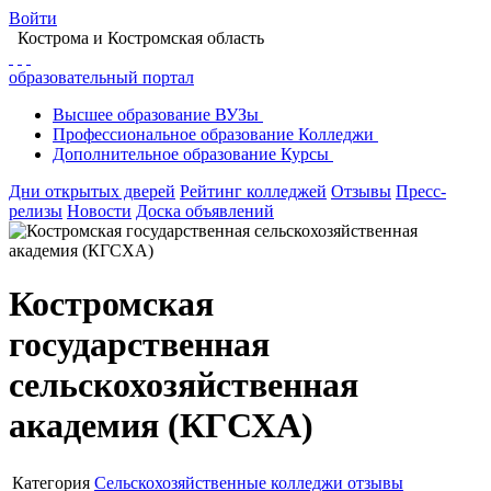
Войти
Кострома
и Костромская область
образовательный портал
Высшее
образование
ВУЗы
Профессиональное
образование
Колледжи
Дополнительное
образование
Курсы
Дни открытых дверей
Рейтинг колледжей
Отзывы
Пресс-
релизы
Новости
Доска объявлений
Костромская
государственная
сельскохозяйственная
академия (КГСХА)
Категория
Сельскохозяйственные колледжи
отзывы