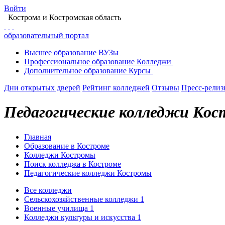
Войти
Кострома
и Костромская область
образовательный портал
Высшее
образование
ВУЗы
Профессиональное
образование
Колледжи
Дополнительное
образование
Курсы
Дни открытых дверей
Рейтинг колледжей
Отзывы
Пресс-рели
Педагогические колледжи Ко
Главная
Образование в Костроме
Колледжи Костромы
Поиск колледжа в Костроме
Педагогические колледжи Костромы
Все колледжи
Сельскохозяйственные колледжи
1
Военные училища
1
Колледжи культуры и искусства
1