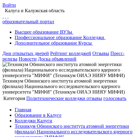
Войти
Калуга
и Калужская область
образовательный портал
Высшее
образование
ВУЗы
Профессиональное
образование
Колледжи
Дополнительное
образование
Курсы
Дни открытых дверей
Рейтинг колледжей
Отзывы
Пресс-
релизы
Новости
Доска объявлений
Техникум Обнинского института атомной энергетики
(филиала) Национального исследовательского ядерного
университета "МИФИ" (Техникум ОИАЭ НИЯУ МИФИ)
Категория
Политехнические колледжи
отзывы
голосовать
Главная
Образование в Калуге
Колледжи Калуги
Техникум Обнинского института атомной энергетики
(филиала) Национального исследовательского ядерного