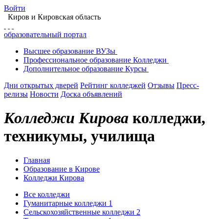
Войти
Киров
и Кировская область
образовательный портал
Высшее
образование
ВУЗы
Профессиональное
образование
Колледжи
Дополнительное
образование
Курсы
Дни открытых дверей
Рейтинг колледжей
Отзывы
Пресс-
релизы
Новости
Доска объявлений
Колледжи Кирова
колледжи,
техникумы, училища
Главная
Образование в Кирове
Колледжи Кирова
Все колледжи
Гуманитарные колледжи
1
Сельскохозяйственные колледжи
2