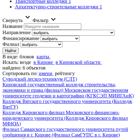
Транспортные колледжи
1
Архитектурно-строительные колледжи
1
Свернуть
Фильтр
Название
Направление
Финансирование
Филиал
В виде:
блоков
карты
Искать:
везде
в Кирове
в Кировской области
найдено: 6 объектов
Сортировать по:
имени
рейтингу
Суводский лесхоз-техникум (СЛТ)
Кировский государственный колледж строительства,
экономики и права (филиал) Московском государственном
университете геодезии и картографии (КГКСЭП МИИГАиК)
Колледж Вятского государственного университета (Колледж
ВятГУ)
Колледж Кировского филиал Московского финансово-
юридического университета (Колледж Кировского филиал
МФЮА)
Филиал Самарского государственного университета путей
сообщения в г. Кирове (Филиал СамГУПС в г. Кирове)