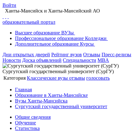
Войти
Ханты-Мансийск
и Ханты-Мансийский АО
образовательный портал
Высшее
образование
ВУЗы
Профессиональное
образование
Колледжи
Дополнительное
образование
Курсы
Дни открытых дверей
Рейтинг вузов
Отзывы
Пресс-релизы
Новости
Доска объявлений
Специальности
MBA
Сургутский государственный университет (СурГУ)
Категория
Классические вузы
отзывы
голосовать
Главная
Образование в Ханты-Мансийске
Вузы Ханты-Мансийска
Сургутский государственный университет
Общие сведения
Обучение
Статистика