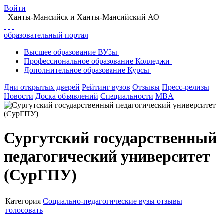
Войти
Ханты-Мансийск
и Ханты-Мансийский АО
образовательный портал
Высшее
образование
ВУЗы
Профессиональное
образование
Колледжи
Дополнительное
образование
Курсы
Дни открытых дверей
Рейтинг вузов
Отзывы
Пресс-релизы
Новости
Доска объявлений
Специальности
MBA
Сургутский государственный
педагогический университет
(СурГПУ)
Категория
Социально-педагогические вузы
отзывы
голосовать