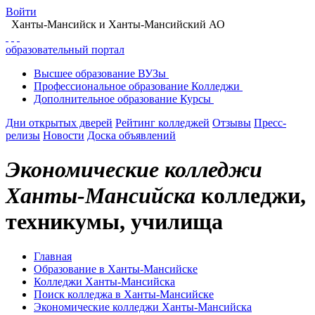
Войти
Ханты-Мансийск
и Ханты-Мансийский АО
образовательный портал
Высшее
образование
ВУЗы
Профессиональное
образование
Колледжи
Дополнительное
образование
Курсы
Дни открытых дверей
Рейтинг колледжей
Отзывы
Пресс-
релизы
Новости
Доска объявлений
Экономические колледжи
Ханты-Мансийска
колледжи,
техникумы, училища
Главная
Образование в Ханты-Мансийске
Колледжи Ханты-Мансийска
Поиск колледжа в Ханты-Мансийске
Экономические колледжи Ханты-Мансийска