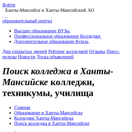
Войти
Ханты-Мансийск
и Ханты-Мансийский АО
образовательный портал
Высшее
образование
ВУЗы
Профессиональное
образование
Колледжи
Дополнительное
образование
Курсы
Дни открытых дверей
Рейтинг колледжей
Отзывы
Пресс-
релизы
Новости
Доска объявлений
Поиск колледжа в Ханты-
Мансийске
колледжи,
техникумы, училища
Главная
Образование в Ханты-Мансийске
Колледжи Ханты-Мансийска
Поиск колледжа в Ханты-Мансийске