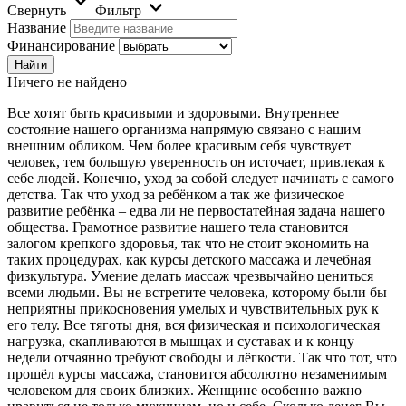
Свернуть
Фильтр
Название
Финансирование
Ничего не найдено
Все хотят быть красивыми и здоровыми. Внутреннее
состояние нашего организма напрямую связано с нашим
внешним обликом. Чем более красивым себя чувствует
человек, тем большую уверенность он источает, привлекая к
себе людей. Конечно, уход за собой следует начинать с самого
детства. Так что уход за ребёнком а так же физическое
развитие ребёнка – едва ли не первостатейная задача нашего
общества. Грамотное развитие нашего тела становится
залогом крепкого здоровья, так что не стоит экономить на
таких процедурах, как курсы детского массажа и лечебная
физкультура. Умение делать массаж чрезвычайно цениться
всеми людьми. Вы не встретите человека, которому были бы
неприятны прикосновения умелых и чувствительных рук к
его телу. Все тяготы дня, вся физическая и психологическая
нагрузка, скапливаются в мышцах и суставах и к концу
недели отчаянно требуют свободы и лёгкости. Так что тот, что
прошёл курсы массажа, становится абсолютно незаменимым
человеком для своих близких. Женщине особенно важно