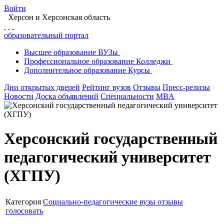
Войти
Херсон
и Херсонская область
образовательный портал
Высшее
образование
ВУЗы
Профессиональное
образование
Колледжи
Дополнительное
образование
Курсы
Дни открытых дверей
Рейтинг вузов
Отзывы
Пресс-релизы
Новости
Доска объявлений
Специальности
MBA
Херсонский государственный
педагогический университет
(ХГПУ)
Категория
Социально-педагогические вузы
отзывы
голосовать