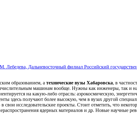
Российский государстве
ским образованием, а
технические вузы Хабаровска
, в частнос
ычислительным машинам вообще. Нужны как инженеры, так и нау
риентируется на какую-либо отрасль: аэрокосмическую, энергет
денты здесь получают более высокую, чем в вузах другой специа
в свои исследовательские проекты. Стоит отметить, что некот
нераспространения ядерных материалов и др. Новые научные ре