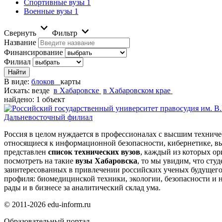
Спортивные вузы
1
Военные вузы
1
Свернуть
Фильтр
Название
Финансирование
Филиал
В виде:
блоков
карты
Искать:
везде
в Хабаровске
в Хабаровском крае
найдено: 1 объект
Дальневосточный филиал
Россия в целом нуждается в профессионалах с высшим техниче
относящиеся к информационной безопасности, кибернетике, в
представлен
список технических вузов
, каждый из которых о
посмотреть на такие
вузы Хабаровска
, то мы увидим, что сту
заинтересованных в привлечении российских ученых будущего 
профиля: биомедицинской техники, экологии, безопасности и 
рады и в бизнесе за аналитический склад ума.
© 2011-2026 edu-inform.ru
Образовательный портал