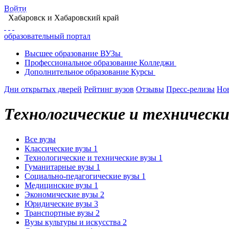
Войти
Главная
Образование в Хабаровске
Вузы Хабаровска
Поиск вуза в Хабаров
Хабаровск
и Хабаровский край
образовательный портал
Высшее
образование
ВУЗы
Профессиональное
образование
Колледжи
Дополнительное
образование
Курсы
Дни открытых дверей
Рейтинг вузов
Отзывы
Пресс-релизы
Но
Технологические и технически
Все вузы
Классические вузы
1
Технологические и технические вузы
1
Гуманитарные вузы
1
Социально-педагогические вузы
1
Медицинские вузы
1
Экономические вузы
2
Юридические вузы
3
Транспортные вузы
2
Вузы культуры и искусства
2