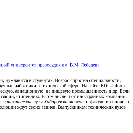
нный университет правосудия им. В.М. Лебедева,
ти, нуждаются в студентах. Возрос спрос на специальности,
чные работники в технической сфере. На сайте EDU-inform
ическую, авиационную, на пищевую промышленность и др. Если
лизации, стипендию. В том числе и от иностранных компаний,
орые
технические вузы Хабаровска
включают факультеты нового
волюции ждут своих гениев. Выпускникам технических вузов