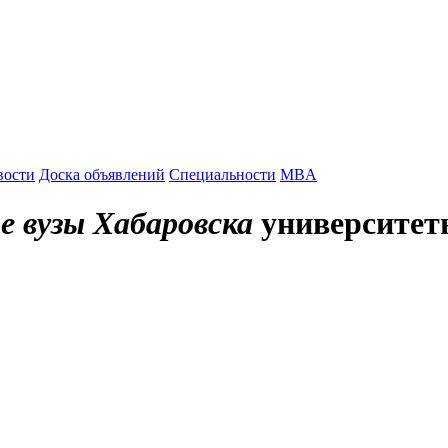
ске
Технологические и технические вузы Хабаровска
вости
Доска объявлений
Специальности
MBA
е вузы Хабаровска
университет