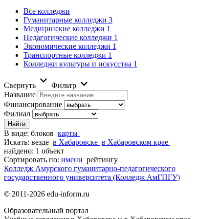
Все колледжи
Гуманитарные колледжи
3
Медицинские колледжи
1
Педагогические колледжи
1
Экономические колледжи
1
Транспортные колледжи
1
Колледжи культуры и искусства
1
Свернуть
Фильтр
Название
Финансирование
Филиал
В виде:
блоков
карты
Искать:
везде
в Хабаровске
в Хабаровском крае
найдено: 1 объект
Сортировать по:
имени
рейтингу
Колледж Амурского гуманитарно-педагогического
государственного университета (Колледж АмГПГУ)
© 2011-2026 edu-inform.ru
Образовательный портал