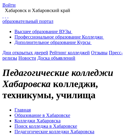
Войти
Хабаровск
и Хабаровский край
образовательный портал
Высшее
образование
ВУЗы
Профессиональное
образование
Колледжи
Дополнительное
образование
Курсы
Дни открытых дверей
Рейтинг колледжей
Отзывы
Пресс-
релизы
Новости
Доска объявлений
Педагогические колледжи
Хабаровска
колледжи,
техникумы, училища
Главная
Образование в Хабаровске
Колледжи Хабаровска
Поиск колледжа в Хабаровске
Педагогические колледжи Хабаровска