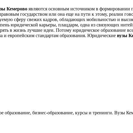
узы Кемерово
являются основным источником в формировании п
правовым государством или она еще на пути к этому, реалии гов
емую сферу свежих кадров, обладающих мобильностью и высоко
тупень юридической карьеры, плацдарм, одна из связующих ните
орять в жизнь лучшие идеи. Потому юридическое образование вс
ча и европейским стандартам образования. Юридические
вузы К
ое образование, бизнес-образование, курсы и тренинги. Вузы Ке