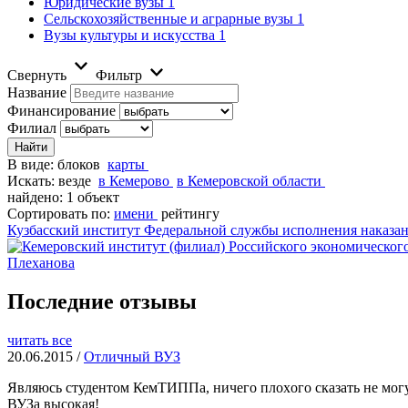
Юридические вузы
1
Сельскохозяйственные и аграрные вузы
1
Вузы культуры и искусства
1
Свернуть
Фильтр
Название
Финансирование
Филиал
В виде:
блоков
карты
Искать:
везде
в Кемерово
в Кемеровской области
найдено: 1 объект
Сортировать по:
имени
рейтингу
Кузбасский институт Федеральной службы исполнения наказ
Плеханова
Последние отзывы
читать все
20.06.2015 /
Отличный ВУЗ
Являюсь студентом КемТИППа, ничего плоxого сказать не могу
ВУЗа высокая!