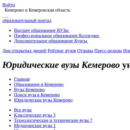
Войти
Кемерово
и Кемеровская область
образовательный портал
Высшее
образование
ВУЗы
Профессиональное
образование
Колледжи
Дополнительное
образование
Курсы
Дни открытых дверей
Рейтинг вузов
Отзывы
Пресс-релизы
Но
Юридические вузы Кемерово
ун
Главная
Образование в Кемерово
Вузы Кемерово
Поиск вуза в Кемерово
Юридические вузы Кемерово
Все вузы
Классические вузы
3
Технологические и технические вузы
7
Медицинские вузы
1