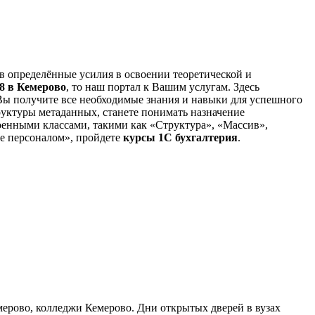
ив определённые усилия в освоении теоретической и
8 в Кемерово
, то наш портал к Вашим услугам. Здесь
Вы получите все необходимые знания и навыки для успешного
уктуры метаданных, станете понимать назначение
оенными классами, такими как «Структура», «Массив»,
ие персоналом», пройдете
курсы 1С бухгалтерия
.
мерово, колледжи Кемерово. Дни открытых дверей в вузах