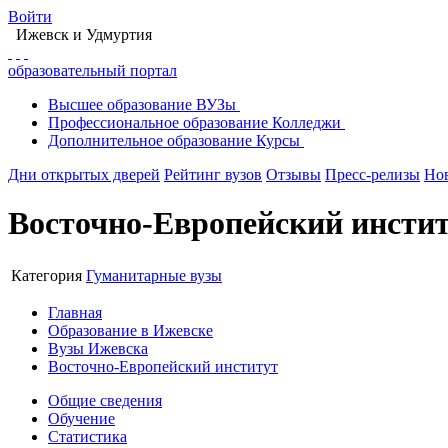
Войти
Ижевск
и Удмуртия
образовательный портал
Высшее
образование
ВУЗы
Профессиональное
образование
Колледжи
Дополнительное
образование
Курсы
Дни открытых дверей
Рейтинг вузов
Отзывы
Пресс-релизы
Но
Восточно-Европейский инсти
Категория
Гуманитарные вузы
Главная
Образование в Ижевске
Вузы Ижевска
Восточно-Европейский институт
Общие сведения
Обучение
Статистика