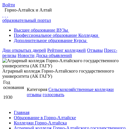
Войти
Горно-Алтайск
и Алтай
образовательный портал
Высшее
образование
ВУЗы
Профессиональное
образование
Колледжи
Дополнительное
образование
Курсы
Дни открытых дверей
Рейтинг колледжей
Отзывы
Пресс-
релизы
Новости
Доска объявлений
Аграрный колледж Горно-Алтайского государственного
университета (АК ГАГУ)
Год
основания
Категория
Сельскохозяйственные колледжи
отзывы
голосовать
1930
Главная
Образование в Горно-Алтайске
Колледжи Горно-Алтайска
Аграрный колледж Горно-Алтайского государственного