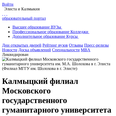
Войти
Элиста
и Калмыкия
образовательный портал
Высшее
образование
ВУЗы
Профессиональное
образование
Колледжи
Дополнительное
образование
Курсы
Дни открытых дверей
Рейтинг вузов
Отзывы
Пресс-релизы
Новости
Доска объявлений
Специальности
MBA
Ликвидирован
Калмыцкий филиал
Московского
государственного
гуманитарного университета