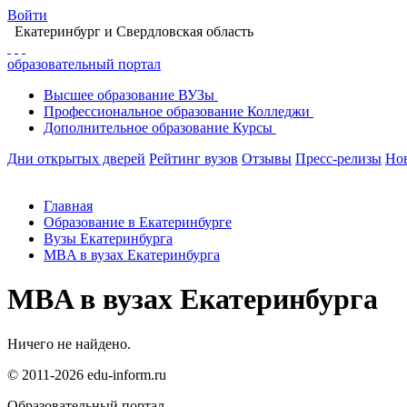
Войти
Екатеринбург
и Свердловская область
образовательный портал
Высшее
образование
ВУЗы
Профессиональное
образование
Колледжи
Дополнительное
образование
Курсы
Дни открытых дверей
Рейтинг вузов
Отзывы
Пресс-релизы
Но
Главная
Образование в Екатеринбурге
Вузы Екатеринбурга
MBA в вузах Екатеринбурга
MBA в вузах Екатеринбурга
Ничего не найдено.
© 2011-2026 edu-inform.ru
Образовательный портал