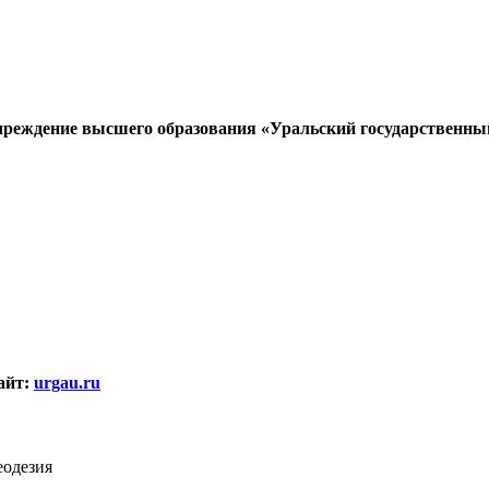
учреждение высшего образования «Уральский государственны
айт:
urgau.ru
еодезия