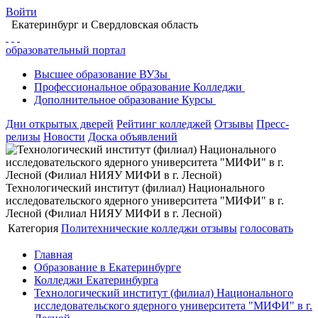
Войти
Екатеринбург
и Свердловская область
образовательный портал
Высшее
образование
ВУЗы
Профессиональное
образование
Колледжи
Дополнительное
образование
Курсы
Дни открытых дверей
Рейтинг колледжей
Отзывы
Пресс-
релизы
Новости
Доска объявлений
Технологический институт (филиал) Национального
исследовательского ядерного университета "МИФИ" в г.
Лесной (Филиал НИЯУ МИФИ в г. Лесной)
Категория
Политехнические колледжи
отзывы
голосовать
Главная
Образование в Екатеринбурге
Колледжи Екатеринбурга
Технологический институт (филиал) Национального
исследовательского ядерного университета "МИФИ" в г.