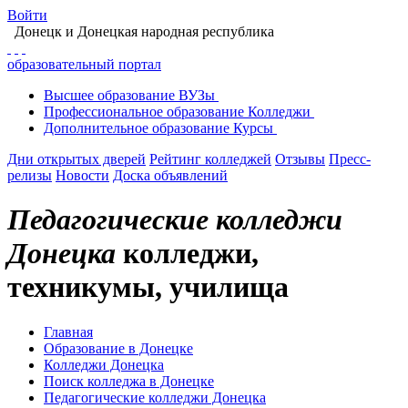
Войти
Донецк
и Донецкая народная республика
образовательный портал
Высшее
образование
ВУЗы
Профессиональное
образование
Колледжи
Дополнительное
образование
Курсы
Дни открытых дверей
Рейтинг колледжей
Отзывы
Пресс-
релизы
Новости
Доска объявлений
Педагогические колледжи
Донецка
колледжи,
техникумы, училища
Главная
Образование в Донецке
Колледжи Донецка
Поиск колледжа в Донецке
Педагогические колледжи Донецка