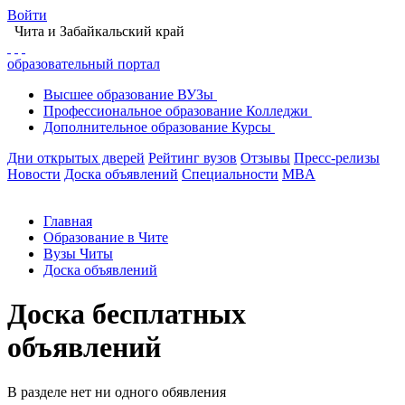
Войти
Чита
и Забайкальский край
образовательный портал
Высшее
образование
ВУЗы
Профессиональное
образование
Колледжи
Дополнительное
образование
Курсы
Дни открытых дверей
Рейтинг вузов
Отзывы
Пресс-релизы
Новости
Доска объявлений
Специальности
MBA
Главная
Образование в Чите
Вузы Читы
Доска объявлений
Доска бесплатных
объявлений
В разделе нет ни одного обявления