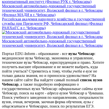
кооперативный институт (Филиал РУК г. Чебоксары)
Московский автомобильно-дорожный государственный
технический университет, Волжский филиал в г. Чебоксары
(Филиал МАДИ в г. Чебоксары)
Российская академия народного хозяйства и государственной
службы при Президенте РФ, Чебоксарский филиал (Филиал
РАНХиГС в г. Чебоксары)
Московский автомобильно-дорожный государственный
технический университет, Волжский филиал в г. Чебоксары
Портал EDU-Inform - образование - все
вузы Чебоксар
:
медицинские вузы Чебоксар, экономика и управление,
технические вузы Чебоксар, юриспруденция и право. Хотите
получить высшее образование и не можете выбрать, куда
пойти учиться? Стремитесь к тому, чтобы
учеба в вузе
не
только давала знания, но и приносила удовольствие? На
нашем сайте сайте Вы найдете самый полный
список вузов
Чебоксар
, а также подробную информацию о
государственных вузах Чебоксар:
официальные сайты вузов
Чебоксар
, поиск на карте -
адреса вузов Чебоксар и Чувашии
.
Поиск учебного заведения по направлениям, специальности
вузов, очная, вечерняя, заочная форма обучения,
вузы с
общежитием в Чебоксарах
, поиск по результатам ЕГЭ.