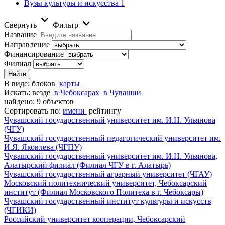
Вузы культуры и искусства
1
Свернуть
Фильтр
Название
Направление
Финансирование
Филиал
В виде:
блоков
карты
Искать:
везде
в Чебоксарах
в Чувашии
найдено: 9 объектов
Сортировать по:
имени
рейтингу
Чувашский государственный университет им. И.Н. Ульянова
(ЧГУ)
Чувашский государственный педагогический университет им.
И.Я. Яковлева (ЧГПУ)
Чувашский государственный университет им. И.Н. Ульянова,
Алатырский филиал (Филиал ЧГУ в г. Алатырь)
Чувашский государственный аграрный университет (ЧГАУ)
Московский политехнический университет, Чебоксарский
институт (Филиал Московского Политеха в г. Чебоксары)
Чувашский государственный институт культуры и искусств
(ЧГИКИ)
Российский университет кооперации, Чебоксарский