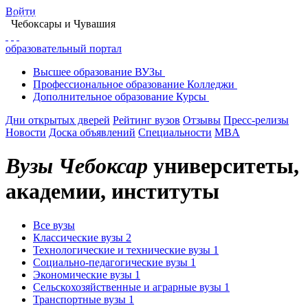
Войти
Главная
Образование в Чебоксарах
Вузы Чебоксар
Чебоксары
и Чувашия
образовательный портал
Высшее
образование
ВУЗы
Профессиональное
образование
Колледжи
Дополнительное
образование
Курсы
Дни открытых дверей
Рейтинг вузов
Отзывы
Пресс-релизы
Новости
Доска объявлений
Специальности
MBA
Вузы Чебоксар
университеты,
академии, институты
Все вузы
Классические вузы
2
Технологические и технические вузы
1
Социально-педагогические вузы
1
Экономические вузы
1
Сельскохозяйственные и аграрные вузы
1
Транспортные вузы
1