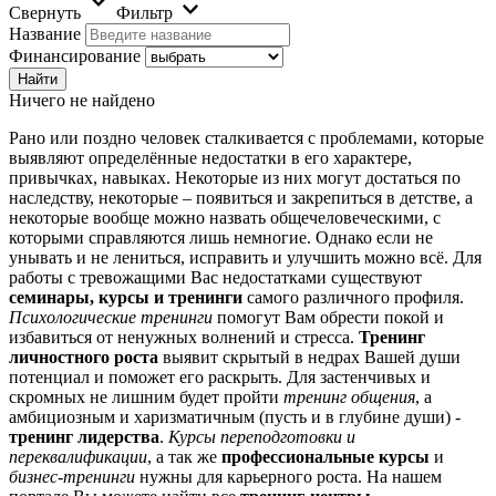
Свернуть
Фильтр
Название
Финансирование
Ничего не найдено
Рано или поздно человек сталкивается с проблемами, которые
выявляют определённые недостатки в его характере,
привычках, навыках. Некоторые из них могут достаться по
наследству, некоторые – появиться и закрепиться в детстве, а
некоторые вообще можно назвать общечеловеческими, с
которыми справляются лишь немногие. Однако если не
унывать и не лениться, исправить и улучшить можно всё. Для
работы с тревожащими Вас недостатками существуют
семинары, курсы и тренинги
самого различного профиля.
Психологические тренинги
помогут Вам обрести покой и
избавиться от ненужных волнений и стресса.
Тренинг
личностного роста
выявит скрытый в недрах Вашей души
потенциал и поможет его раскрыть. Для застенчивых и
скромных не лишним будет пройти
тренинг общения
, а
амбициозным и харизматичным (пусть и в глубине души) -
тренинг лидерства
.
Курсы переподготовки и
переквалификации
, а так же
профессиональные курсы
и
бизнес-тренинги
нужны для карьерного роста. На нашем