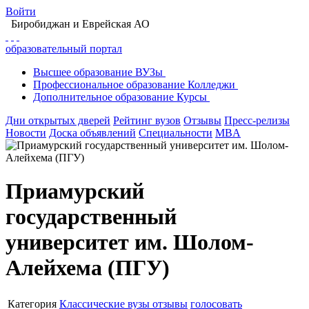
Войти
Биробиджан
и Еврейская АО
образовательный портал
Высшее
образование
ВУЗы
Профессиональное
образование
Колледжи
Дополнительное
образование
Курсы
Дни открытых дверей
Рейтинг вузов
Отзывы
Пресс-релизы
Новости
Доска объявлений
Специальности
MBA
Приамурский
государственный
университет им. Шолом-
Алейхема (ПГУ)
Категория
Классические вузы
отзывы
голосовать