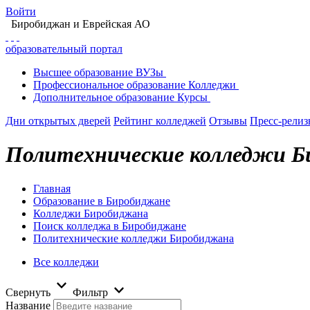
Войти
Биробиджан
и Еврейская АО
образовательный портал
Высшее
образование
ВУЗы
Профессиональное
образование
Колледжи
Дополнительное
образование
Курсы
Дни открытых дверей
Рейтинг колледжей
Отзывы
Пресс-рели
Политехнические колледжи 
Главная
Образование в Биробиджане
Колледжи Биробиджана
Поиск колледжа в Биробиджане
Политехнические колледжи Биробиджана
Все колледжи
Свернуть
Фильтр
Название