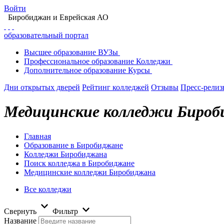
Войти
Биробиджан
и Еврейская АО
образовательный портал
Высшее
образование
ВУЗы
Профессиональное
образование
Колледжи
Дополнительное
образование
Курсы
Дни открытых дверей
Рейтинг колледжей
Отзывы
Пресс-рели
Медицинские колледжи Биро
Главная
Образование в Биробиджане
Колледжи Биробиджана
Поиск колледжа в Биробиджане
Медицинские колледжи Биробиджана
Все колледжи
Свернуть
Фильтр
Название