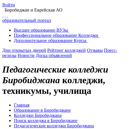
Войти
Биробиджан
и Еврейская АО
образовательный портал
Высшее
образование
ВУЗы
Профессиональное
образование
Колледжи
Дополнительное
образование
Курсы
Дни открытых дверей
Рейтинг колледжей
Отзывы
Пресс-
релизы
Новости
Доска объявлений
Педагогические колледжи
Биробиджана
колледжи,
техникумы, училища
Главная
Образование в Биробиджане
Колледжи Биробиджана
Поиск колледжа в Биробиджане
Педагогические колледжи Биробиджана