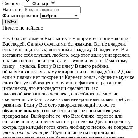
Свернуть
Фильтр
Название
Финансирование
Ничего не найдено
Чем больше языков Вы знаете, тем шире круг понимающих
Вас людей. Однако сколькими бы языками Вы не владели,
есть лишь один язык, доступный каждому. Овладев им, Вы
заставите себя слушать любого, ведь этот язык универсален,
так как состоит не из слов, а из звуков и чувств. Имя этому
языку – музыка. Если у Вас или у Вашего ребёнка
обнаруживается тяга к музицированию – возрадуйтесь! Даже
если в планах нет покорения Карнеги-холла, обучение музыке
способствует обогащению чувств и фантазии, развитию
интеллекта, что впоследствии сделает из Вас
высокообразованного человека, способного на многие
свершения. Любой, даже самый невероятный талант требует
развития. Если у Вас есть завораживающий голос, то
обучение вокалу
разовьёт его и сделает по-настоящему
прекрасным. Выбирайте то, что Вам ближе, хоровое или
сольное пение, и приступайте к распевкам. Для посиделок у
костра, где каждый готов спеть любимую песню, не повредят
уроки игры на гитаре
. Обучение игре на фортепиано –