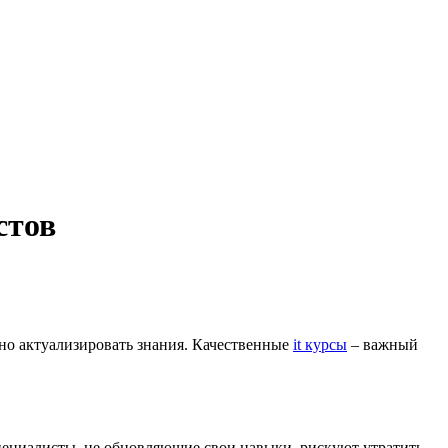
стов
о актуализировать знания. Качественные
it курсы
– важный
пециалисты, не обновляющие свои навыки, рискуют утратить