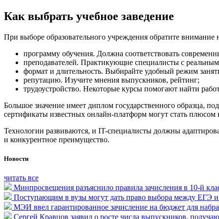
Как выбрать учебное заведение
При выборе образовательного учреждения обратите внимание н
программу обучения. Должна соответствовать современн
преподавателей. Практикующие специалисты с реальным
формат и длительность. Выбирайте удобный режим занят
репутацию. Изучите мнения выпускников, рейтинг;
трудоустройство. Некоторые курсы помогают найти работ
Большое значение имеет диплом государственного образца, п
сертификаты известных онлайн-платформ могут стать плюсом 
Технологии развиваются, и IT-специалисты должны адаптирова
и конкурентное преимущество.
Новости
читать все
Минпросвещения разъяснило правила зачисления в 10-й клас
Поступающим в вузы могут дать право выбора между ЕГЭ 
МЭИ ввел гарантированное зачисление на бюджет для набра
Сергей Кравцов заявил о росте числа выпускников, получ