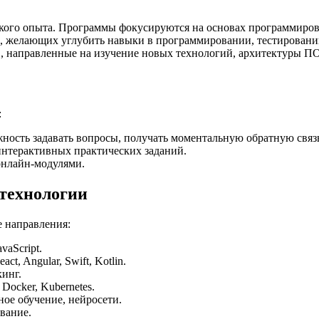
ского опыта. Программы фокусируются на основах программиров
и, желающих углубить навыки в программировании, тестирован
, направленные на изучение новых технологий, архитектуры ПО
:
ность задавать вопросы, получать моментальную обратную связ
интерактивных практических заданий.
онлайн-модулями.
технологии
е направления:
vaScript.
, Angular, Swift, Kotlin.
инг.
Docker, Kubernetes.
ое обучение, нейросети.
вание.