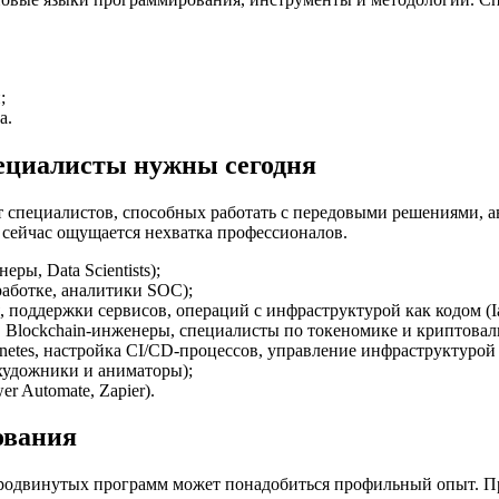
;
а.
пециалисты нужны сегодня
специалистов, способных работать с передовыми решениями, ав
 сейчас ощущается нехватка профессионалов.
ы, Data Scientists);
работке, аналитики SOC);
 поддержки сервисов, операций с инфраструктурой как кодом (I
в, Blockchain-инженеры, специалисты по токеномике и криптовал
etes, настройка CI/CD-процессов, управление инфраструктурой чер
художники и аниматоры);
er Automate, Zapier).
ования
 продвинутых программ может понадобиться профильный опыт. П