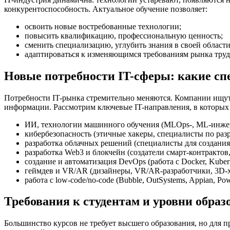
конкурентоспособность. Актуальное обучение позволяет:
освоить новые востребованные технологии;
повысить квалификацию, профессиональную ценность;
сменить специализацию, углубить знания в своей области
адаптироваться к изменяющимся требованиям рынка труд
Новые потребности IT-сферы: какие с
Потребности IT-рынка стремительно меняются. Компании ищут 
информации. Рассмотрим ключевые IT-направления, в которых
ИИ, технологии машинного обучения (MLOps-, ML-инженер
кибербезопасность (этичные хакеры, специалисты по раз
разработка облачных решений (специалисты для создания,
разработка Web3 и блокчейн (создатели смарт-контракто
создание и автоматизация DevOps (работа с Docker, Kubern
геймдев и VR/AR (дизайнеры, VR/AR-разработчики, 3D-
работа с low-code/no-code (Bubble, OutSystems, Appian, Pow
Требования к студентам и уровни образ
Большинство курсов не требует высшего образования, но для