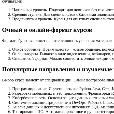
слушателей:
Начальный уровень. Подходит для новичков без техниче
Средняя ступень. Для специалистов с базовыми знаниям
Продвинутый уровень. Курсы для опытных специалистов
Очный и онлайн-формат курсов
Формат обучения влияет на интенсивность усвоения материала
Очное обучение. Преимущество – живое общение, возмож
Онлайн-курсы. Бывают в виде видеолекций, вебинаров, 
Смешанный формат. Можно совместить очные лекции с 
Популярные направления и изучаемые 
Выбор курса зависит от специализации. Самые востребованны
Программирование. Изучение языков Python, Java, C++, Ja
Разработка мобильных и веб-приложений. Фреймворки React
Кибербезопасность. Основы защиты данных, этичный хак
Системное администрирование и DevOps. Работа с Linux, 
Анализ данных и искусственный интеллект. SQL, машинн
Тестирование ПО. Автоматизированное и ручное тестиро