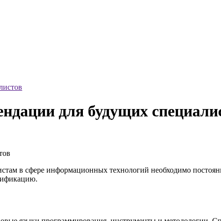
листов
ендации для будущих специали
стам в сфере информационных технологий необходимо постоянн
алификацию.
 новые языки программирования, инструменты и методологии. С