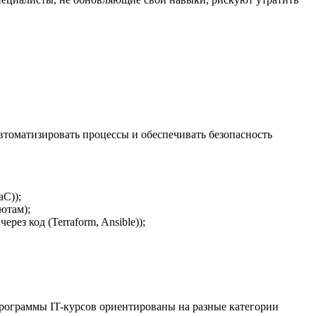
томатизировать процессы и обеспечивать безопасность
aC));
ютам);
ез код (Terraform, Ansible));
рограммы IT-курсов ориентированы на разные категории