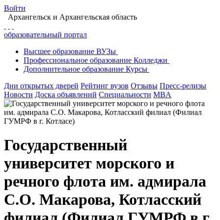
Войти
Архангельск
и Архангельская область
образовательный портал
Высшее
образование
ВУЗы
Профессиональное
образование
Колледжи
Дополнительное
образование
Курсы
Дни открытых дверей
Рейтинг вузов
Отзывы
Пресс-релизы
Новости
Доска объявлений
Специальности
MBA
Государственный
университет морского и
речного флота им. адмирала
С.О. Макарова, Котласский
филиал (Филиал ГУМРФ в г.