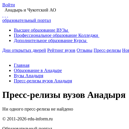
Войти
Анадырь
и Чукотский АО
образовательный портал
Высшее
образование
ВУЗы
Профессиональное
образование
Колледжи
Дополнительное
образование
Курсы
Дни открытых дверей
Рейтинг вузов
Отзывы
Пресс-релизы
Но
Главная
Образование в Анадыре
Вузы Анадыря
Пресс-релизы вузов Анадыря
Пресс-релизы вузов Анадыря
Ни одного пресс-релиза не найдено
© 2011-2026 edu-inform.ru
Образовательный портал