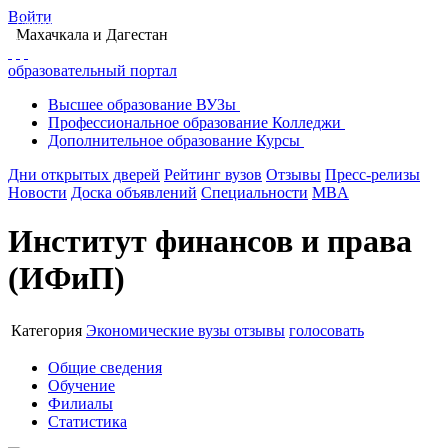
Войти
Главная
Образование в Махачкале
Вузы Махачкалы
Махачкала
и Дагестан
Институт финансов и права
образовательный портал
Высшее
образование
ВУЗы
Профессиональное
образование
Колледжи
Дополнительное
образование
Курсы
Дни открытых дверей
Рейтинг вузов
Отзывы
Пресс-релизы
Новости
Доска объявлений
Специальности
MBA
Институт финансов и права
(ИФиП)
Категория
Экономические вузы
отзывы
голосовать
Общие сведения
Обучение
Филиалы
Статистика