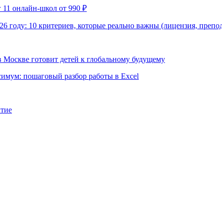
 11 онлайн-школ от 990 ₽
6 году: 10 критериев, которые реально важны (лицензия, препо
в Москве готовит детей к глобальному будущему
имум: пошаговый разбор работы в Excel
ытие