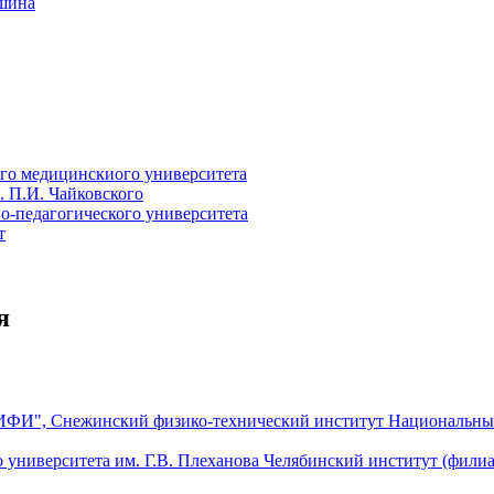
ошина
го медицинскиого университета
 П.И. Чайковского
о-педагогического университета
т
я
Национальны
Челябинский институт (филиал