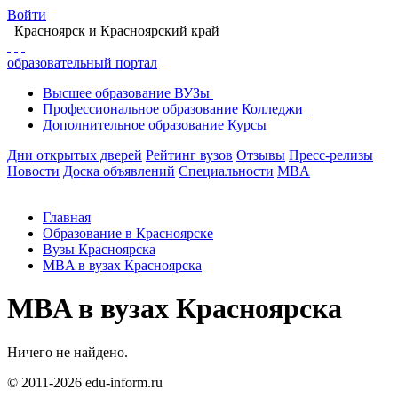
Войти
Красноярск
и Красноярский край
образовательный портал
Высшее
образование
ВУЗы
Профессиональное
образование
Колледжи
Дополнительное
образование
Курсы
Дни открытых дверей
Рейтинг вузов
Отзывы
Пресс-релизы
Новости
Доска объявлений
Специальности
MBA
Главная
Образование в Красноярске
Вузы Красноярска
MBA в вузах Красноярска
MBA в вузах Красноярска
Ничего не найдено.
© 2011-2026 edu-inform.ru