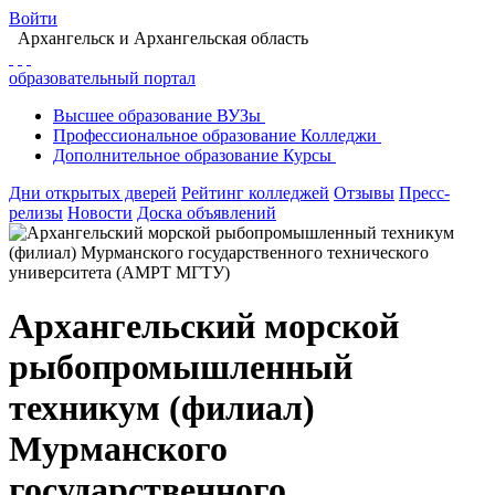
Войти
Архангельск
и Архангельская область
образовательный портал
Высшее
образование
ВУЗы
Профессиональное
образование
Колледжи
Дополнительное
образование
Курсы
Дни открытых дверей
Рейтинг колледжей
Отзывы
Пресс-
релизы
Новости
Доска объявлений
Архангельский морской
рыбопромышленный
техникум (филиал)
Мурманского
государственного